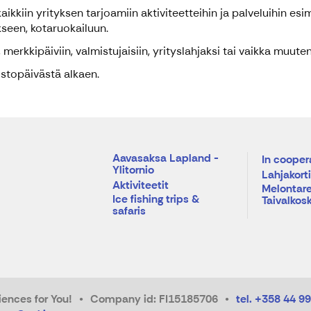
kkiin yrityksen tarjoamiin aktiviteetteihin ja palveluihin esim.
kseen, kotaruokailuun.
erkkipäiviin, valmistujaisiin, yrityslahjaksi tai vaikka muuten v
stopäivästä alkaen.
Aavasaksa Lapland -
In cooper
Ylitornio
Lahjakorti
Aktiviteetit
Melontare
Ice fishing trips &
Taivalkosk
safaris
ences for You!
Company id: FI15185706
tel. +358 44 9