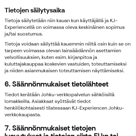
Tietojen säilytysaika
Tietoja säilytetään niin kauan kun käyttäjällä ja KJ-
Experiencellä on voimassa oleva keskinäinen sopimus
ja/tai suostumus.
Tietoja voidaan säilyttää kauemmin niiltä osin kuin se on
tarpeen voimassa olevan lainsäädännön asettamien
velvollisuuksien, kuten esim. kirjanpitoa ja
kuluttajakauppaa koskevien vastuiden, toteuttamiseksi
ja niiden asianmukaisen toteuttamisen näyttämiseksi.
6. Säännönmukaiset tietolähteet
Tiedot kerätään Johku-verkkopalvelun sähköisillä
lomakkeilla. Asiakkaat syöttävät tiedot
henkilökohtaisesti tilatessaan KJ-Experiencen Johku-
verkkokaupasta.
7. Säännönmukaiset tietojen
luovutukset ja tietojen siirto EU:n tai