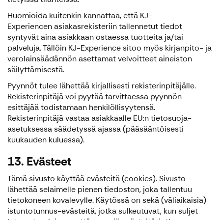
Huomioida kuitenkin kannattaa, että KJ-
Experiencen asiakasrekisteriin tallennetut tiedot
syntyvät aina asiakkaan ostaessa tuotteita ja/tai
palveluja. Tällöin KJ-Experience sitoo myös kirjanpito- ja
verolainsäädännön asettamat velvoitteet aineiston
säilyttämisestä.
Pyynnöt tulee lähettää kirjallisesti rekisterinpitäjälle.
Rekisterinpitäjä voi pyytää tarvittaessa pyynnön
esittäjää todistamaan henkilöllisyytensä.
Rekisterinpitäjä vastaa asiakkaalle EU:n tietosuoja-
asetuksessa säädetyssä ajassa (pääsääntöisesti
kuukauden kuluessa).
13. Evästeet
Tämä sivusto käyttää evästeitä (cookies). Sivusto
lähettää selaimelle pienen tiedoston, joka tallentuu
tietokoneen kovalevylle. Käytössä on sekä (väliaikaisia)
istuntotunnus-evästeitä, jotka sulkeutuvat, kun suljet