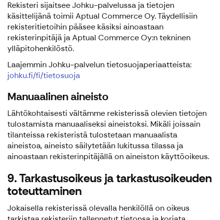
Rekisteri sijaitsee Johku-palvelussa ja tietojen
käsittelijänä toimii Aptual Commerce Oy. Täydellisiin
rekisteritietoihin pääsee käsiksi ainoastaan
rekisterinpitäjä ja Aptual Commerce Oy:n tekninen
ylläpitohenkilöstö.
Laajemmin Johku-palvelun tietosuojaperiaatteista:
johku.fi/fi/tietosuoja
Manuaalinen aineisto
Lähtökohtaisesti vältämme rekisterissä olevien tietojen
tulostamista manuaaliseksi aineistoksi. Mikäli joissain
tilanteissa rekisteristä tulostetaan manuaalista
aineistoa, aineisto säilytetään lukitussa tilassa ja
ainoastaan rekisterinpitäjällä on aineiston käyttöoikeus.
9. Tarkastusoikeus ja tarkastusoikeuden
toteuttaminen
Jokaisella rekisterissä olevalla henkilöllä on oikeus
tarkistaa rekisteriin tallennetut tietonsa ja korjata