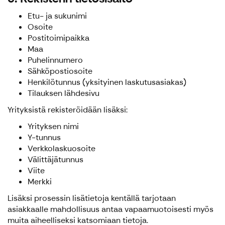
Etu- ja sukunimi
Osoite
Postitoimipaikka
Maa
Puhelinnumero
Sähköpostiosoite
Henkilötunnus (yksityinen laskutusasiakas)
Tilauksen lähdesivu
Yrityksistä rekisteröidään lisäksi:
Yrityksen nimi
Y-tunnus
Verkkolaskuosoite
Välittäjätunnus
Viite
Merkki
Lisäksi prosessin lisätietoja kentällä tarjotaan
asiakkaalle mahdollisuus antaa vapaamuotoisesti myös
muita aiheelliseksi katsomiaan tietoja.