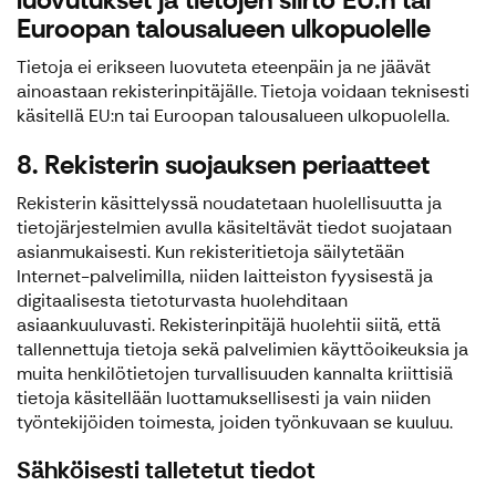
Euroopan talousalueen ulkopuolelle
Tietoja ei erikseen luovuteta eteenpäin ja ne jäävät
ainoastaan rekisterinpitäjälle. Tietoja voidaan teknisesti
käsitellä EU:n tai Euroopan talousalueen ulkopuolella.
8. Rekisterin suojauksen periaatteet
Rekisterin käsittelyssä noudatetaan huolellisuutta ja
tietojärjestelmien avulla käsiteltävät tiedot suojataan
asianmukaisesti. Kun rekisteritietoja säilytetään
Internet-palvelimilla, niiden laitteiston fyysisestä ja
digitaalisesta tietoturvasta huolehditaan
asiaankuuluvasti. Rekisterinpitäjä huolehtii siitä, että
tallennettuja tietoja sekä palvelimien käyttöoikeuksia ja
muita henkilötietojen turvallisuuden kannalta kriittisiä
tietoja käsitellään luottamuksellisesti ja vain niiden
työntekijöiden toimesta, joiden työnkuvaan se kuuluu.
Sähköisesti talletetut tiedot