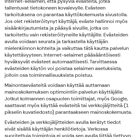
Internet-selaimen, että pysyviä evästeitä, jotka
tallentuvat tietokoneen kovalevylle. Evästeen
tarkoituksena on parantaa käyttökokemusta sivustolla.
Jos olet rekisteröitynyt käyttäjä, eväste hallinnoi myös
sisäänkirjautumista ja pääsyä sivuille, jotka on
tarkoitettu vain rekisteröityneille käyttäjille. Evästeiden
avulla voidaan seurata ja tarkastella käyttäjän
mielenkiinnon kohteita ja vaikuttaa tätä kautta palvelun
käytettävyyteen. Internet-selaimet pääsääntöisesti
hyväksyvät evästeet automaattisesti. Tarvittaessa
evästeiden käytön voi poistaa selaimen asetuksista,
jolloin osa toiminnallisuuksista poistuu.
Mainontaevästeitä voidaan käyttää auttamaan
mainoskokemuksen optimointiin palvelun käyttäjälle.
Jotkut kolmannen osapuolen toimittajat, myös Google,
saattavat myös käyttää evästeitä tai verkkojäljitteitä (1
pikselin kuvatiedosto) parantaakseen mainoskokemusta.
Evästeiden ja verkkojäljitteiden avulla kerätyt tiedot
eivät sisällä käyttäjän henkilötietoja. Verkossa
suoritettuja toimintoja ei voida sen avulla liittää tiettyyn