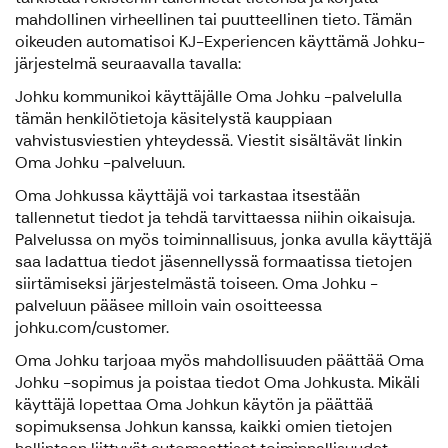
mahdollinen virheellinen tai puutteellinen tieto. Tämän
oikeuden automatisoi KJ-Experiencen käyttämä Johku-
järjestelmä seuraavalla tavalla:
Johku kommunikoi käyttäjälle Oma Johku -palvelulla
tämän henkilötietoja käsitelystä kauppiaan
vahvistusviestien yhteydessä. Viestit sisältävät linkin
Oma Johku -palveluun.
Oma Johkussa käyttäjä voi tarkastaa itsestään
tallennetut tiedot ja tehdä tarvittaessa niihin oikaisuja.
Palvelussa on myös toiminnallisuus, jonka avulla käyttäjä
saa ladattua tiedot jäsennellyssä formaatissa tietojen
siirtämiseksi järjestelmästä toiseen. Oma Johku -
palveluun pääsee milloin vain osoitteessa
johku.com/customer.
Oma Johku tarjoaa myös mahdollisuuden päättää Oma
Johku -sopimus ja poistaa tiedot Oma Johkusta. Mikäli
käyttäjä lopettaa Oma Johkun käytön ja päättää
sopimuksensa Johkun kanssa, kaikki omien tietojen