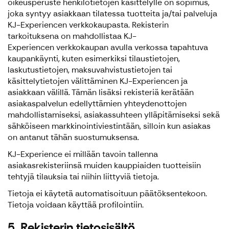
oikeusperuste henkilötietojen käsittelylle on sopimus,
joka syntyy asiakkaan tilatessa tuotteita ja/tai palveluja
KJ-Experiencen verkkokaupasta. Rekisterin
tarkoituksena on mahdollistaa KJ-
Experiencen verkkokaupan avulla verkossa tapahtuva
kaupankäynti, kuten esimerkiksi tilaustietojen,
laskutustietojen, maksuvahvistustietojen tai
käsittelytietojen välittäminen KJ-Experiencen ja
asiakkaan välillä. Tämän lisäksi rekisteriä kerätään
asiakaspalvelun edellyttämien yhteydenottojen
mahdollistamiseksi, asiakassuhteen ylläpitämiseksi sekä
sähköiseen markkinointiviestintään, silloin kun asiakas
on antanut tähän suostumuksensa.
KJ-Experience ei millään tavoin tallenna
asiakasrekisteriinsä muiden kauppiaiden tuotteisiin
tehtyjä tilauksia tai niihin liittyviä tietoja.
Tietoja ei käytetä automatisoituun päätöksentekoon.
Tietoja voidaan käyttää profilointiin.
5. Rekisterin tietosisältö