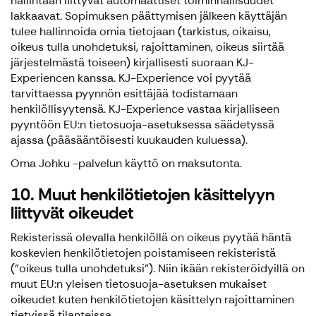
hallintaan liittyvät automaattiset toiminnallisuudet
lakkaavat. Sopimuksen päättymisen jälkeen käyttäjän
tulee hallinnoida omia tietojaan (tarkistus, oikaisu,
oikeus tulla unohdetuksi, rajoittaminen, oikeus siirtää
järjestelmästä toiseen) kirjallisesti suoraan KJ-
Experiencen kanssa. KJ-Experience voi pyytää
tarvittaessa pyynnön esittäjää todistamaan
henkilöllisyytensä. KJ-Experience vastaa kirjalliseen
pyyntöön EU:n tietosuoja-asetuksessa säädetyssä
ajassa (pääsääntöisesti kuukauden kuluessa).
Oma Johku -palvelun käyttö on maksutonta.
10. Muut henkilötietojen käsittelyyn
liittyvät oikeudet
Rekisterissä olevalla henkilöllä on oikeus pyytää häntä
koskevien henkilötietojen poistamiseen rekisteristä
("oikeus tulla unohdetuksi"). Niin ikään rekisteröidyillä on
muut EU:n yleisen tietosuoja-asetuksen mukaiset
oikeudet kuten henkilötietojen käsittelyn rajoittaminen
tietyissä tilanteissa.