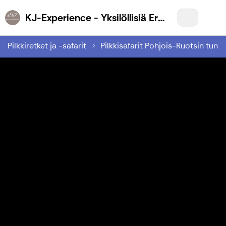
KJ-Experience - Yksilöllisiä Eräelämyksiä Sinulle
Pilkkiretket ja -safarit
Pilkkisafarit Pohjois-Ruotsin tuntur