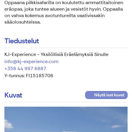
Oppaana pilkkisafarilla on koulutettu ammattitaitoinen
eräopas, joka tuntee alueen ja vesistöt hyvin. Oppaalla
on vahva kokemus avotuntureilta vaativissakin
sääolosuhteissa.
Tiedustelut
KJ-Experience - Yksilöllisiä Eräelämyksiä Sinulle
info@kj-experience.com
+358 44 997 6887
Y-tunnus: FI15185706
Kuvat
Näytä isot kuvat