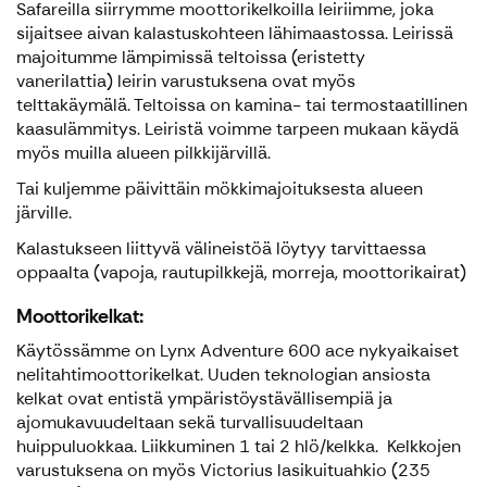
Safareilla siirrymme moottorikelkoilla leiriimme, joka
sijaitsee aivan kalastuskohteen lähimaastossa. Leirissä
majoitumme lämpimissä teltoissa (eristetty
vanerilattia) leirin varustuksena ovat myös
telttakäymälä. Teltoissa on kamina- tai termostaatillinen
kaasulämmitys. Leiristä voimme tarpeen mukaan käydä
myös muilla alueen pilkkijärvillä.
Tai kuljemme päivittäin mökkimajoituksesta alueen
järville.
Kalastukseen liittyvä välineistöä löytyy tarvittaessa
oppaalta (vapoja, rautupilkkejä, morreja, moottorikairat)
Moottorikelkat:
Käytössämme on Lynx Adventure 600 ace nykyaikaiset
nelitahtimoottorikelkat. Uuden teknologian ansiosta
kelkat ovat entistä ympäristöystävällisempiä ja
ajomukavuudeltaan sekä turvallisuudeltaan
huippuluokkaa. Liikkuminen 1 tai 2 hlö/kelkka. Kelkkojen
varustuksena on myös Victorius lasikuituahkio (235