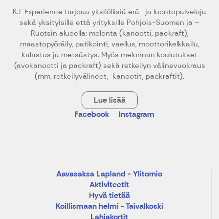
KJ-Experience tarjoaa yksilöllisiä erä- ja luontopalveluja
sekä yksityisille että yrityksille Pohjois-Suomen ja –
Ruotsin alueella: melonta (kanootti, packraft),
maastopyöräily, patikointi, vaellus, moottorikelkkailu,
kalastus ja metsästys. Myös melonnan koulutukset
(avokanootti ja packraft) sekä retkeilyn välinevuokraus
(mm. retkeilyvälineet, kanootit, packraftit).
Lue lisää
Facebook
Instagram
Aavasaksa Lapland - Ylitornio
Aktiviteetit
Hyvä tietää
Koillismaan helmi - Taivalkoski
Lahjakortit