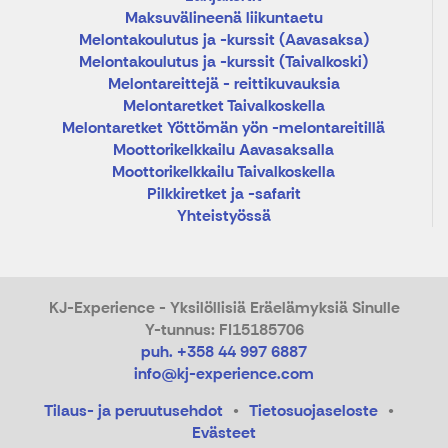
Maksuvälineenä liikuntaetu
Melontakoulutus ja -kurssit (Aavasaksa)
Melontakoulutus ja -kurssit (Taivalkoski)
Melontareittejä - reittikuvauksia
Melontaretket Taivalkoskella
Melontaretket Yöttömän yön -melontareitillä
Moottorikelkkailu Aavasaksalla
Moottorikelkkailu Taivalkoskella
Pilkkiretket ja -safarit
Yhteistyössä
KJ-Experience - Yksilöllisiä Eräelämyksiä Sinulle
Y-tunnus: FI15185706
puh. +358 44 997 6887
info@kj-experience.com
Tilaus- ja peruutusehdot
Tietosuojaseloste
Evästeet