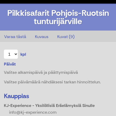
Pilkkisafarit Pohjois-Ruotsin
tunturijärville
Pilkkisafarit Pohjois-Ruotsin tunturijärville
Varaa tästä
Kuvaus
Kuvat (9)
kpl
Päivät
Valitse alkamispäivä ja päättymispäivä
Valitse päivämäärä nähdäksesi tarkan hinnoittelun.
Kauppias
KJ-Experience - Yksilöllisiä Eräelämyksiä Sinulle
info@kj-experience.com