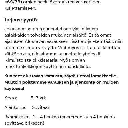
×65/75) omien henkilökohtaisten varusteiden
kuljettamiseen.
Tarjouspyyntö:
Jokaiseen safariin suunnitellaan yksilöllisesti
asiakkaiden toiveiden mukainen sisältö. Esitä omat
ajatukset Alustavan varauksen Lisätietoja -kenttään, niin
otamme sinuun yhteyttä. Voit myös soittaa tai lähettää
sähköpostia, niin alamme suunnitella yhdessä
ikimuistoista pilkkisafaria. Myös omien
moottorikelkkojen käyttö on mahdollista.
Kun teet alustavaa varausta, täytä tietosi lomakkeelle.
Muutoin poistamme varauksen ja ajankohta on muiden
käytössä!
Kesto: 3-7 vrk
Ajankohta: Sovitaan
Ryhmäkoko: 1 - 4 henkeä (enemmän kuin 4 henkilöä,
sovittava erikseen)