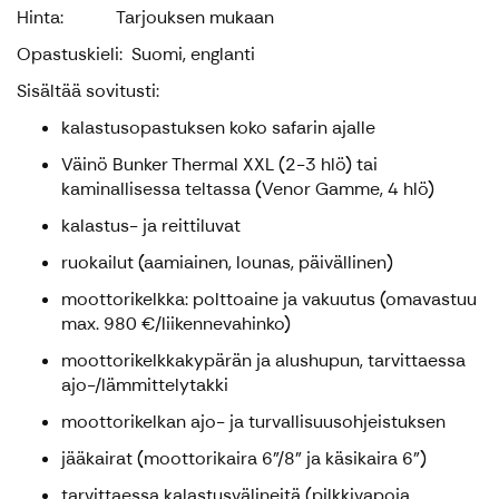
Hinta: Tarjouksen mukaan
Opastuskieli: Suomi, englanti
Sisältää sovitusti:
kalastusopastuksen koko safarin ajalle
Väinö Bunker Thermal XXL (2-3 hlö) tai
kaminallisessa teltassa (Venor Gamme, 4 hlö)
kalastus- ja reittiluvat
ruokailut (aamiainen, lounas, päivällinen)
moottorikelkka: polttoaine ja vakuutus (omavastuu
max. 980 €/liikennevahinko)
moottorikelkkakypärän ja alushupun, tarvittaessa
ajo-/lämmittelytakki
moottorikelkan ajo- ja turvallisuusohjeistuksen
jääkairat (moottorikaira 6"/8" ja käsikaira 6")
tarvittaessa kalastusvälineitä (pilkkivapoja,