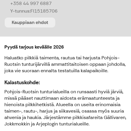
+358 44 997 6887
Y-tunnus:
FI15185706
Kauppiaan ehdot
Pyydä tarjous keväälle 2026
Haluatko pilkkiä taimenta, rautua tai harjusta Pohjois-
Ruotsin tunturijärvillä ammattitaitoisen oppaan johdolla,
joka vie suoraan ennalta testatuilla kalapaikoille.
Kalastuskohde:
Pohjois-Ruotsin tunturialueilla on runsaasti hyviä järviä,
missä pääset nauttimaan aidosta erämaatunteesta ja
hienoista pilkkihetkistä. Alueella on useita erinomaisia
taimen-, rautu-, harjus ja siikavesiä, osassa myös suuria
ahvenia ja haukia. Järjestämme pilkkisafareita Gällivaren,
Jokkmokkin ja Arjeplogin tunturialueille.