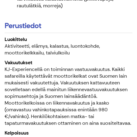
rautulätkiä, morreja)
Perustiedot
Luokittelu
Aktiviteetti, elämys, kalastus, luontokohde,
moottorikelkkailu, talviulkoilu
Vakuutukset
KJ-Experiencellä on toiminnan vastuuvakuutus. Kaikki
safareilla käytettävät moottorikelkat ovat Suomen lain
mukaisesti vakuutettuja. Vakuutuksen kattavuuteen
sovelletaan edellä mainitun liikennevastuuvakuutuksen
sopimusehtoja ja Suomen lainsäädäntöä.
Moottorikelkoissa on liikennavakuutus ja kasko
(omavastuu vahinkotapauksissa enintään 980
€/vahinko). Henkilökohtaisen matka- tai
tapaturmavakuutuksen ottaminen on aina suositeltavaa.
Kelpoisuus