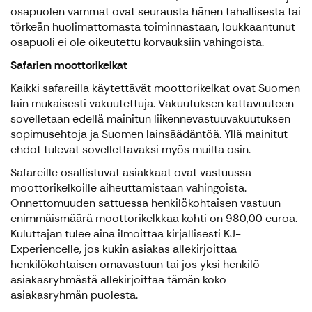
osapuolen vammat ovat seurausta hänen tahallisesta tai
törkeän huolimattomasta toiminnastaan, loukkaantunut
osapuoli ei ole oikeutettu korvauksiin vahingoista.
Safarien moottorikelkat
Kaikki safareilla käytettävät moottorikelkat ovat Suomen
lain mukaisesti vakuutettuja. Vakuutuksen kattavuuteen
sovelletaan edellä mainitun liikennevastuuvakuutuksen
sopimusehtoja ja Suomen lainsäädäntöä. Yllä mainitut
ehdot tulevat sovellettavaksi myös muilta osin.
Safareille osallistuvat asiakkaat ovat vastuussa
moottorikelkoille aiheuttamistaan vahingoista.
Onnettomuuden sattuessa henkilökohtaisen vastuun
enimmäismäärä moottorikelkkaa kohti on 980,00 euroa.
Kuluttajan tulee aina ilmoittaa kirjallisesti KJ-
Experiencelle, jos kukin asiakas allekirjoittaa
henkilökohtaisen omavastuun tai jos yksi henkilö
asiakasryhmästä allekirjoittaa tämän koko
asiakasryhmän puolesta.