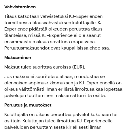
Vahvistaminen
Tilaus katsotaan vahvistetuksi KJ-Experiencen
toimittaessa tilausvahvistuksen kuluttajalle. KJ-
Experience pidättää oikeuden peruuttaa tilaus
tilanteissa, missä KJ-Experience ei ole saanut
ensimmäistä maksua sovittuna eräpäivänä.
Peruutusmaksuehdot ovat kaupallisissa ehdoissa.
Maksaminen
Maksut tulee suorittaa euroissa (EUR).
Jos maksua ei suoriteta ajallaan, muodostaa se
olennaisen sopimusrikkomuksen ja KJ-Experiencellä on
oikeus välittömästi ilman erillistä ilmoitusaikaa lopettaa
palvelujen tuottaminen maksamattomilta osilta.
Peruutus ja muutokset
Kuluttajalla on oikeus peruuttaa palvelut kokonaan tai
osittain. Kuluttajan tulee ilmoittaa KJ-Experiencelle
palveluiden peruuttamisesta kirjallisesti ilman