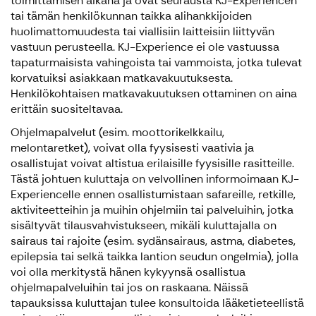
toimittamisen aikana ja ovat seurausta KJ-Experiencen
tai tämän henkilökunnan taikka alihankkijoiden
huolimattomuudesta tai viallisiin laitteisiin liittyvän
vastuun perusteella. KJ-Experience ei ole vastuussa
tapaturmaisista vahingoista tai vammoista, jotka tulevat
korvatuiksi asiakkaan matkavakuutuksesta.
Henkilökohtaisen matkavakuutuksen ottaminen on aina
erittäin suositeltavaa.
Ohjelmapalvelut (esim. moottorikelkkailu,
melontaretket), voivat olla fyysisesti vaativia ja
osallistujat voivat altistua erilaisille fyysisille rasitteille.
Tästä johtuen kuluttaja on velvollinen informoimaan KJ-
Experiencelle ennen osallistumistaan safareille, retkille,
aktiviteetteihin ja muihin ohjelmiin tai palveluihin, jotka
sisältyvät tilausvahvistukseen, mikäli kuluttajalla on
sairaus tai rajoite (esim. sydänsairaus, astma, diabetes,
epilepsia tai selkä taikka lantion seudun ongelmia), jolla
voi olla merkitystä hänen kykyynsä osallistua
ohjelmapalveluihin tai jos on raskaana. Näissä
tapauksissa kuluttajan tulee konsultoida lääketieteellistä