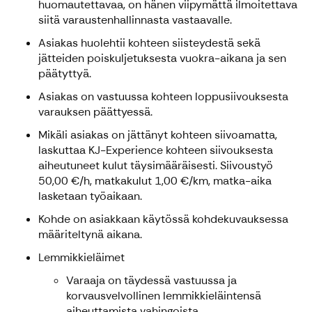
huomautettavaa, on hänen viipymättä ilmoitettava
siitä varaustenhallinnasta vastaavalle.
Asiakas huolehtii kohteen siisteydestä sekä
jätteiden poiskuljetuksesta vuokra-aikana ja sen
päätyttyä.
Asiakas on vastuussa kohteen loppusiivouksesta
varauksen päättyessä.
Mikäli asiakas on jättänyt kohteen siivoamatta,
laskuttaa KJ-Experience kohteen siivouksesta
aiheutuneet kulut täysimääräisesti. Siivoustyö
50,00 €/h, matkakulut 1,00 €/km, matka-aika
lasketaan työaikaan.
Kohde on asiakkaan käytössä kohdekuvauksessa
määriteltynä aikana.
Lemmikkieläimet
Varaaja on täydessä vastuussa ja
korvausvelvollinen lemmikkieläintensä
aiheuttamista vahingoista.