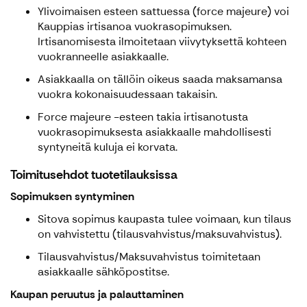
Ylivoimaisen esteen sattuessa (force majeure) voi
Kauppias irtisanoa vuokrasopimuksen.
Irtisanomisesta ilmoitetaan viivytyksettä kohteen
vuokranneelle asiakkaalle.
Asiakkaalla on tällöin oikeus saada maksamansa
vuokra kokonaisuudessaan takaisin.
Force majeure -esteen takia irtisanotusta
vuokrasopimuksesta asiakkaalle mahdollisesti
syntyneitä kuluja ei korvata.
Toimitusehdot tuotetilauksissa
Sopimuksen syntyminen
Sitova sopimus kaupasta tulee voimaan, kun tilaus
on vahvistettu (tilausvahvistus/maksuvahvistus).
Tilausvahvistus/Maksuvahvistus toimitetaan
asiakkaalle sähköpostitse.
Kaupan peruutus ja palauttaminen