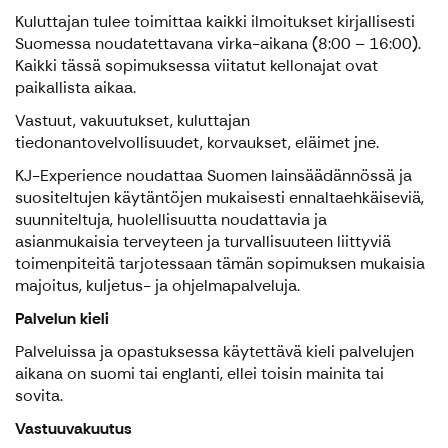
Kuluttajan tulee toimittaa kaikki ilmoitukset kirjallisesti
Suomessa noudatettavana virka-aikana (8:00 – 16:00).
Kaikki tässä sopimuksessa viitatut kellonajat ovat
paikallista aikaa.
Vastuut, vakuutukset, kuluttajan
tiedonantovelvollisuudet, korvaukset, eläimet jne.
KJ-Experience noudattaa Suomen lainsäädännössä ja
suositeltujen käytäntöjen mukaisesti ennaltaehkäiseviä,
suunniteltuja, huolellisuutta noudattavia ja
asianmukaisia terveyteen ja turvallisuuteen liittyviä
toimenpiteitä tarjotessaan tämän sopimuksen mukaisia
majoitus, kuljetus- ja ohjelmapalveluja.
Palvelun kieli
Palveluissa ja opastuksessa käytettävä kieli palvelujen
aikana on suomi tai englanti, ellei toisin mainita tai
sovita.
Vastuuvakuutus