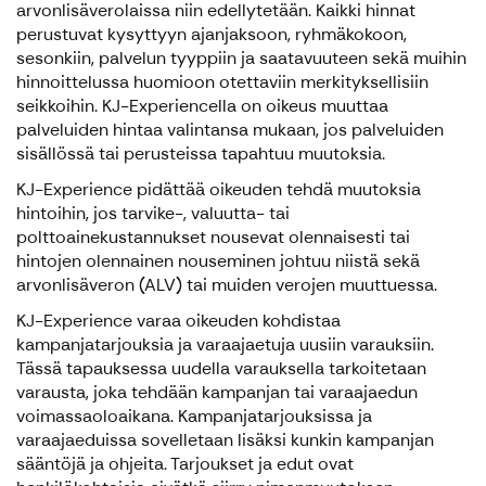
arvonlisäverolaissa niin edellytetään. Kaikki hinnat
perustuvat kysyttyyn ajanjaksoon, ryhmäkokoon,
sesonkiin, palvelun tyyppiin ja saatavuuteen sekä muihin
hinnoittelussa huomioon otettaviin merkityksellisiin
seikkoihin. KJ-Experiencella on oikeus muuttaa
palveluiden hintaa valintansa mukaan, jos palveluiden
sisällössä tai perusteissa tapahtuu muutoksia.
KJ-Experience pidättää oikeuden tehdä muutoksia
hintoihin, jos tarvike-, valuutta- tai
polttoainekustannukset nousevat olennaisesti tai
hintojen olennainen nouseminen johtuu niistä sekä
arvonlisäveron (ALV) tai muiden verojen muuttuessa.
KJ-Experience varaa oikeuden kohdistaa
kampanjatarjouksia ja varaajaetuja uusiin varauksiin.
Tässä tapauksessa uudella varauksella tarkoitetaan
varausta, joka tehdään kampanjan tai varaajaedun
voimassaoloaikana. Kampanjatarjouksissa ja
varaajaeduissa sovelletaan lisäksi kunkin kampanjan
sääntöjä ja ohjeita. Tarjoukset ja edut ovat