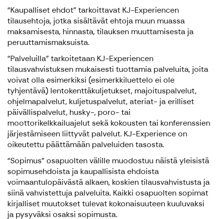
“Kaupalliset ehdot” tarkoittavat KJ-Experiencen
tilausehtoja, jotka sisältävät ehtoja muun muassa
maksamisesta, hinnasta, tilauksen muuttamisesta ja
peruuttamismaksuista.
“Palveluilla” tarkoitetaan KJ-Experiencen
tilausvahvistuksen mukaisesti tuottamia palveluita, joita
voivat olla esimerkiksi (esimerkkiluettelo ei ole
tyhjentävä) lentokenttäkuljetukset, majoituspalvelut,
ohjelmapalvelut, kuljetuspalvelut, ateriat- ja erilliset
päivällispalvelut, husky-, poro- tai
moottorikelkkailuajelut sekä kokousten tai konferenssien
järjestämiseen liittyvät palvelut. KJ-Experience on
oikeutettu päättämään palveluiden tasosta.
“Sopimus” osapuolten välille muodostuu näistä yleisistä
sopimusehdoista ja kaupallisista ehdoista
voimaantulopäivästä alkaen, koskien tilausvahvistusta ja
siinä vahvistettuja palveluita. Kaikki osapuolten sopimat
kirjalliset muutokset tulevat kokonaisuuteen kuuluvaksi
ja pysyväksi osaksi sopimusta.