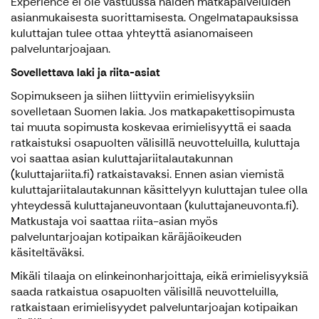
Experience ei ole vastuussa näiden matkapalveluiden
asianmukaisesta suorittamisesta. Ongelmatapauksissa
kuluttajan tulee ottaa yhteyttä asianomaiseen
palveluntarjoajaan.
Sovellettava laki ja riita-asiat
Sopimukseen ja siihen liittyviin erimielisyyksiin
sovelletaan Suomen lakia. Jos matkapakettisopimusta
tai muuta sopimusta koskevaa erimielisyyttä ei saada
ratkaistuksi osapuolten välisillä neuvotteluilla, kuluttaja
voi saattaa asian kuluttajariitalautakunnan
(kuluttajariita.fi) ratkaistavaksi. Ennen asian viemistä
kuluttajariitalautakunnan käsittelyyn kuluttajan tulee olla
yhteydessä kuluttajaneuvontaan (kuluttajaneuvonta.fi).
Matkustaja voi saattaa riita-asian myös
palveluntarjoajan kotipaikan käräjäoikeuden
käsiteltäväksi.
Mikäli tilaaja on elinkeinonharjoittaja, eikä erimielisyyksiä
saada ratkaistua osapuolten välisillä neuvotteluilla,
ratkaistaan erimielisyydet palveluntarjoajan kotipaikan