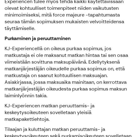
Experiencen tulee myös tehdä kaikki käytettävissään
olevat kohtuulliset toimenpiteet niiden vaikutusten
minimoimiseksi, mitä force majeure -tapahtumasta
seuraa tämän sopimuksen mukaisten velvoitteidensa
täyttämiselle.
Purkaminen ja peruuttaminen
KJ-Experiencellä on oikeus purkaa sopimus, jos
matkustaja ei ole maksanut matkan hintaa tai sen osaa
viimeistään sovittuna maksupäivänä. Edellytyksenä
matkanjärjestäjän oikeudelle purkaa sopimus on, että
matkustaja on saanut kohtuullisen maksuajan.
Asiakirjassa, jossa maksuaika mainitaan, on kerrottava
matkanjärjestäjän oikeudesta purkaa sopimus maksun
laiminlyönnin takia.
KJ-Experiencen matkan peruuttamis- ja
keskeytysoikeuteen sovelletaan yleisiä
matkapakettiehtoja.
Tilaajan ja kuluttajan matkan peruuttamis- ja
keskeytysoikeuteen sekä purkamisoikeuteen sovelletaan