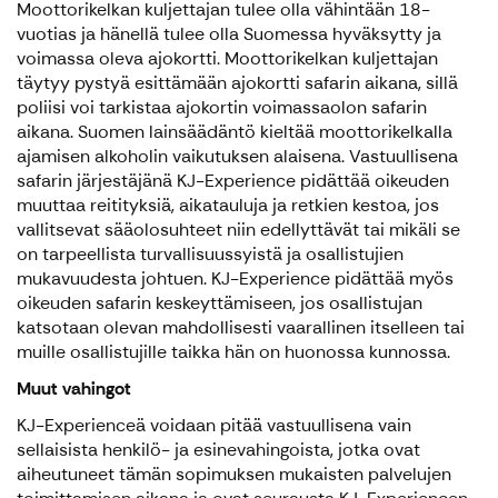
Moottorikelkan kuljettajan tulee olla vähintään 18-
vuotias ja hänellä tulee olla Suomessa hyväksytty ja
voimassa oleva ajokortti. Moottorikelkan kuljettajan
täytyy pystyä esittämään ajokortti safarin aikana, sillä
poliisi voi tarkistaa ajokortin voimassaolon safarin
aikana. Suomen lainsäädäntö kieltää moottorikelkalla
ajamisen alkoholin vaikutuksen alaisena. Vastuullisena
safarin järjestäjänä KJ-Experience pidättää oikeuden
muuttaa reitityksiä, aikatauluja ja retkien kestoa, jos
vallitsevat sääolosuhteet niin edellyttävät tai mikäli se
on tarpeellista turvallisuussyistä ja osallistujien
mukavuudesta johtuen. KJ-Experience pidättää myös
oikeuden safarin keskeyttämiseen, jos osallistujan
katsotaan olevan mahdollisesti vaarallinen itselleen tai
muille osallistujille taikka hän on huonossa kunnossa.
Muut vahingot
KJ-Experienceä voidaan pitää vastuullisena vain
sellaisista henkilö- ja esinevahingoista, jotka ovat
aiheutuneet tämän sopimuksen mukaisten palvelujen