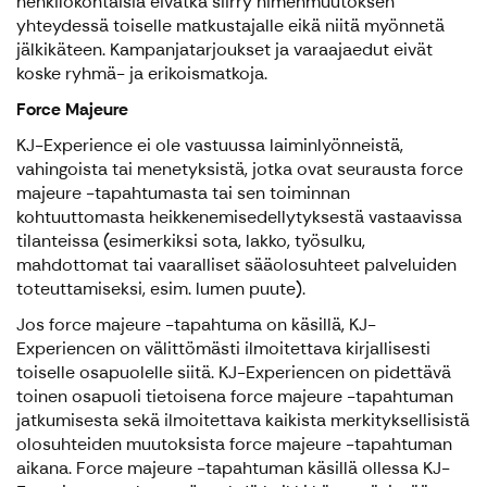
henkilökohtaisia eivätkä siirry nimenmuutoksen
yhteydessä toiselle matkustajalle eikä niitä myönnetä
jälkikäteen. Kampanjatarjoukset ja varaajaedut eivät
koske ryhmä- ja erikoismatkoja.
Force Majeure
KJ-Experience ei ole vastuussa laiminlyönneistä,
vahingoista tai menetyksistä, jotka ovat seurausta force
majeure -tapahtumasta tai sen toiminnan
kohtuuttomasta heikkenemisedellytyksestä vastaavissa
tilanteissa (esimerkiksi sota, lakko, työsulku,
mahdottomat tai vaaralliset sääolosuhteet palveluiden
toteuttamiseksi, esim. lumen puute).
Jos force majeure -tapahtuma on käsillä, KJ-
Experiencen on välittömästi ilmoitettava kirjallisesti
toiselle osapuolelle siitä. KJ-Experiencen on pidettävä
toinen osapuoli tietoisena force majeure -tapahtuman
jatkumisesta sekä ilmoitettava kaikista merkityksellisistä
olosuhteiden muutoksista force majeure -tapahtuman
aikana. Force majeure -tapahtuman käsillä ollessa KJ-