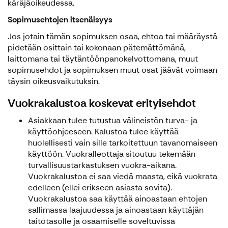
käräjäoikeudessa.
Sopimusehtojen itsenäisyys
Jos jotain tämän sopimuksen osaa, ehtoa tai määräystä
pidetään osittain tai kokonaan pätemättömänä,
laittomana tai täytäntöönpanokelvottomana, muut
sopimusehdot ja sopimuksen muut osat jäävät voimaan
täysin oikeusvaikutuksin.
Vuokrakalustoa koskevat erityisehdot
Asiakkaan tulee tutustua välineistön turva- ja
käyttöohjeeseen. Kalustoa tulee käyttää
huolellisesti vain sille tarkoitettuun tavanomaiseen
käyttöön. Vuokralleottaja sitoutuu tekemään
turvallisuustarkastuksen vuokra-aikana.
Vuokrakalustoa ei saa viedä maasta, eikä vuokrata
edelleen (ellei erikseen asiasta sovita).
Vuokrakalustoa saa käyttää ainoastaan ehtojen
sallimassa laajuudessa ja ainoastaan käyttäjän
taitotasolle ja osaamiselle soveltuvissa