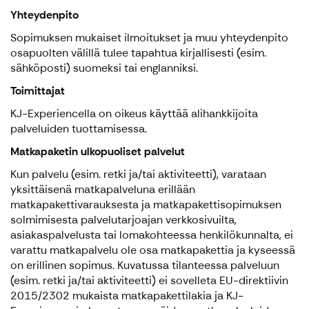
Yhteydenpito
Sopimuksen mukaiset ilmoitukset ja muu yhteydenpito
osapuolten välillä tulee tapahtua kirjallisesti (esim.
sähköposti) suomeksi tai englanniksi.
Toimittajat
KJ-Experiencella on oikeus käyttää alihankkijoita
palveluiden tuottamisessa.
Matkapaketin ulkopuoliset palvelut
Kun palvelu (esim. retki ja/tai aktiviteetti), varataan
yksittäisenä matkapalveluna erillään
matkapakettivarauksesta ja matkapakettisopimuksen
solmimisesta palvelutarjoajan verkkosivuilta,
asiakaspalvelusta tai lomakohteessa henkilökunnalta, ei
varattu matkapalvelu ole osa matkapakettia ja kyseessä
on erillinen sopimus. Kuvatussa tilanteessa palveluun
(esim. retki ja/tai aktiviteetti) ei sovelleta EU-direktiivin
2015/2302 mukaista matkapakettilakia ja KJ-