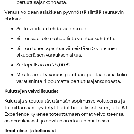
peruutusajankohdasta.
Varaus voidaan asiakkaan pyynnöstä siirtää seuraavin
ehdoin:
Siirto voidaan tehdä vain kerran.
Siirrossa ei ole mahdollista vaihtaa kohdetta.
Siirron tulee tapahtua viimeistään 5 vrk ennen
alkuperäisen varauksen alkua.
Siirtopalkkio on 25,00 €.
Mikäli siirretty varaus perutaan, peritään aina koko
varaushinta riippumatta peruutusajankohdasta.
Kuluttajan velvollisuudet
Kuluttaja sitoutuu täyttämään sopimusvelvoitteensa ja
toimittamaan pyydetyt tiedot huolellisesti siten, että KJ-
Experience kykenee toteuttamaan omat velvoitteensa
asianmukaisesti ja sovitun aikataulun puitteissa.
Ilmoitukset ja kellonajat