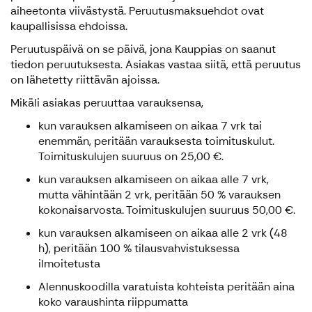
aiheetonta viivästystä. Peruutusmaksuehdot ovat
kaupallisissa ehdoissa.
Peruutuspäivä on se päivä, jona Kauppias on saanut
tiedon peruutuksesta. Asiakas vastaa siitä, että peruutus
on lähetetty riittävän ajoissa.
Mikäli asiakas peruuttaa varauksensa,
kun varauksen alkamiseen on aikaa 7 vrk tai
enemmän, peritään varauksesta toimituskulut.
Toimituskulujen suuruus on 25,00 €.
kun varauksen alkamiseen on aikaa alle 7 vrk,
mutta vähintään 2 vrk, peritään 50 % varauksen
kokonaisarvosta. Toimituskulujen suuruus 50,00 €.
kun varauksen alkamiseen on aikaa alle 2 vrk (48
h), peritään 100 % tilausvahvistuksessa
ilmoitetusta
Alennuskoodilla varatuista kohteista peritään aina
koko varaushinta riippumatta