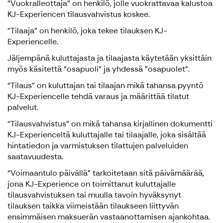
”Vuokralleottaja” on henkilö, jolle vuokrattavaa kalustoa
KJ-Experiencen tilausvahvistus koskee.
”Tilaaja” on henkilö, joka tekee tilauksen KJ-
Experiencelle.
Jäljempänä kuluttajasta ja tilaajasta käytetään yksittäin
myös käsitettä “osapuoli” ja yhdessä ”osapuolet”.
“Tilaus” on kuluttajan tai tilaajan mikä tahansa pyyntö
KJ-Experiencelle tehdä varaus ja määrittää tilatut
palvelut.
“Tilausvahvistus” on mikä tahansa kirjallinen dokumentti
KJ-Experienceltä kuluttajalle tai tilaajalle, joka sisältää
hintatiedon ja varmistuksen tilattujen palveluiden
saatavuudesta.
“Voimaantulo päivällä” tarkoitetaan sitä päivämäärää,
jona KJ-Experience on toimittanut kuluttajalle
tilausvahvistuksen tai muulla tavoin hyväksynyt
tilauksen taikka viimeistään tilaukseen liittyvän
ensimmäisen maksuerän vastaanottamisen ajankohtaa.