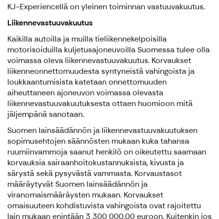
KJ-Experiencellä on yleinen toiminnan vastuuvakuutus.
Liikennevastuuvakuutus
Kaikilla autoilla ja muilla tieliikennekelpoisilla
motorisoiduilla kuljetusajoneuvoilla Suomessa tulee olla
voimassa oleva liikennevastuuvakuutus. Korvaukset
liikenneonnettomuudesta syntyneistä vahingoista ja
loukkaantumisista katetaan onnettomuuden
aiheuttaneen ajoneuvon voimassa olevasta
liikennevastuuvakuutuksesta ottaen huomioon mitä
jäljempänä sanotaan.
Suomen lainsäädännön ja liikennevastuuvakuutuksen
sopimusehtojen säännösten mukaan kuka tahansa
ruumiinvammoja saanut henkilö on oikeutettu saamaan
korvauksia sairaanhoitokustannuksista, kivusta ja
särystä sekä pysyvästä vammasta. Korvaustasot
määräytyvät Suomen lainsäädännön ja
viranomaismääräysten mukaan. Korvaukset
omaisuuteen kohdistuvista vahingoista ovat rajoitettu
lain mukaan enintään 3 300 000,00 euroon. Kuitenkin jos