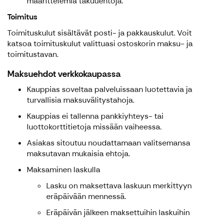
määrittelemiä takuuehtoja.
Toimitus
Toimituskulut sisältävät posti- ja pakkauskulut. Voit
katsoa toimituskulut valittuasi ostoskorin maksu- ja
toimitustavan.
Maksuehdot verkkokaupassa
Kauppias soveltaa palveluissaan luotettavia ja
turvallisia maksuvälitystahoja.
Kauppias ei tallenna pankkiyhteys- tai
luottokorttitietoja missään vaiheessa.
Asiakas sitoutuu noudattamaan valitsemansa
maksutavan mukaisia ehtoja.
Maksaminen laskulla
Lasku on maksettava laskuun merkittyyn
eräpäivään mennessä.
Eräpäivän jälkeen maksettuihin laskuihin