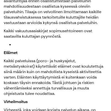
asiantuntijaa ennen osallistumistaan palveluihin
mahdollisuudestaan osallistua kyseessä oleviin
palveluihin. Tilaaja on velvollinen ilmoittamaan kaikille
tilausvahvistuksessa tarkoitetuille kuluttajille heidän
vastuustaan arvioida kykynsä osallistua palveluihin.
Kaikki vakuutusasiakirjat sopimusehtoineen ovat
saatavilla kuluttajan pyynnöstä.
Eläimet
Kaikki palveluissa (poro- ja huskyajelut,
metsästyskoirat) käytettävät eläimet ovat koulutettuja
siinä määrin kuin on mahdollista kyseistä aktiviteettia
varten. Eläinten käyttäytymistä ei kuitenkaan voida
koskaan täysin ennakoida. Tästä johtuen ja riskien
vähentämiseksi annettuja turvallisuus ja muuta
ohjeistusta tulee noudattaa.
Virheilmoitus
Virheestä, joka voidaan korjata palvelun aikana, on