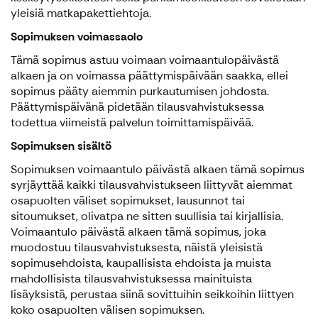
yleisiä matkapakettiehtoja.
Sopimuksen voimassaolo
Tämä sopimus astuu voimaan voimaantulopäivästä
alkaen ja on voimassa päättymispäivään saakka, ellei
sopimus pääty aiemmin purkautumisen johdosta.
Päättymispäivänä pidetään tilausvahvistuksessa
todettua viimeistä palvelun toimittamispäivää.
Sopimuksen sisältö
Sopimuksen voimaantulo päivästä alkaen tämä sopimus
syrjäyttää kaikki tilausvahvistukseen liittyvät aiemmat
osapuolten väliset sopimukset, lausunnot tai
sitoumukset, olivatpa ne sitten suullisia tai kirjallisia.
Voimaantulo päivästä alkaen tämä sopimus, joka
muodostuu tilausvahvistuksesta, näistä yleisistä
sopimusehdoista, kaupallisista ehdoista ja muista
mahdollisista tilausvahvistuksessa mainituista
lisäyksistä, perustaa siinä sovittuihin seikkoihin liittyen
koko osapuolten välisen sopimuksen.