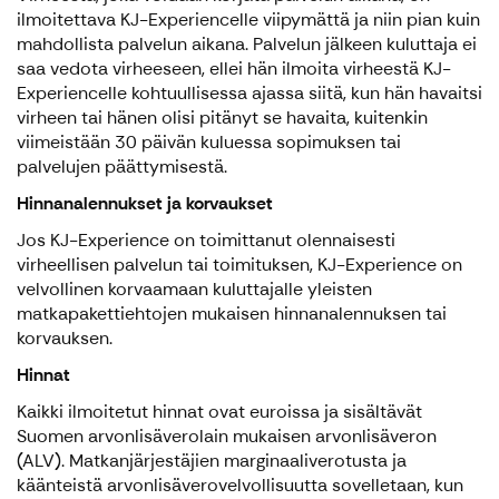
ilmoitettava KJ-Experiencelle viipymättä ja niin pian kuin
mahdollista palvelun aikana. Palvelun jälkeen kuluttaja ei
saa vedota virheeseen, ellei hän ilmoita virheestä KJ-
Experiencelle kohtuullisessa ajassa siitä, kun hän havaitsi
virheen tai hänen olisi pitänyt se havaita, kuitenkin
viimeistään 30 päivän kuluessa sopimuksen tai
palvelujen päättymisestä.
Hinnanalennukset ja korvaukset
Jos KJ-Experience on toimittanut olennaisesti
virheellisen palvelun tai toimituksen, KJ-Experience on
velvollinen korvaamaan kuluttajalle yleisten
matkapakettiehtojen mukaisen hinnanalennuksen tai
korvauksen.
Hinnat
Kaikki ilmoitetut hinnat ovat euroissa ja sisältävät
Suomen arvonlisäverolain mukaisen arvonlisäveron
(ALV). Matkanjärjestäjien marginaaliverotusta ja
käänteistä arvonlisäverovelvollisuutta sovelletaan, kun