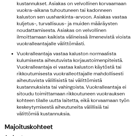
kustannukset. Asiakas on velvollinen korvaamaan
vuokra-aikana tuhoutuneen tai kadonneen
kaluston sen uushankinta-arvoon. Asiakas vastaa
kuljetus-, turvallisuus- ja muiden määräysten
noudattamisesta. Asiakas on velvollinen
ilmoittamaan kaikista välineissä ilmenevistä vioista
vuokralleantajalle välittömästi.
Vuokralleantaja vastaa kaluston normaalista
kulumisesta aiheutuvista korjaustoimenpiteistä.
Vuokralleantaja ei vastaa kaluston käytöstä tai
rikkoutumisesta vuokralleottajalle mahdollisesti
aiheutuvista välillisistä tai välittömistä
kustannuksista tai vahingoista. Vuokralleantaja ei
sitoudu toimittamaan rikkoutuneen vuokrauksen
kohteen tilalle uutta laitetta, eikä korvaamaan työn
keskeytymisestä aiheutuneita välillisiä tai
välittömiä kustannuksia.
Majoituskohteet