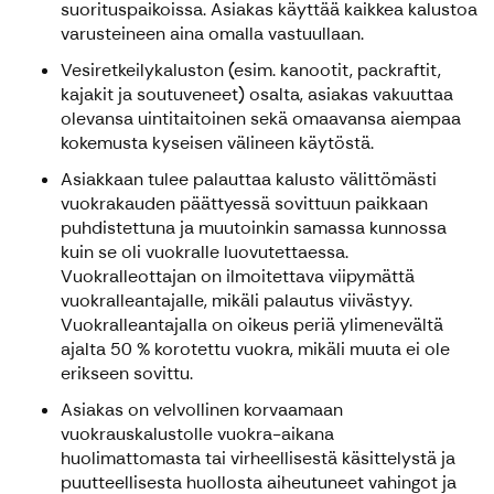
suorituspaikoissa. Asiakas käyttää kaikkea kalustoa
varusteineen aina omalla vastuullaan.
Vesiretkeilykaluston (esim. kanootit, packraftit,
kajakit ja soutuveneet) osalta, asiakas vakuuttaa
olevansa uintitaitoinen sekä omaavansa aiempaa
kokemusta kyseisen välineen käytöstä.
Asiakkaan tulee palauttaa kalusto välittömästi
vuokrakauden päättyessä sovittuun paikkaan
puhdistettuna ja muutoinkin samassa kunnossa
kuin se oli vuokralle luovutettaessa.
Vuokralleottajan on ilmoitettava viipymättä
vuokralleantajalle, mikäli palautus viivästyy.
Vuokralleantajalla on oikeus periä ylimenevältä
ajalta 50 % korotettu vuokra, mikäli muuta ei ole
erikseen sovittu.
Asiakas on velvollinen korvaamaan
vuokrauskalustolle vuokra-aikana
huolimattomasta tai virheellisestä käsittelystä ja
puutteellisesta huollosta aiheutuneet vahingot ja