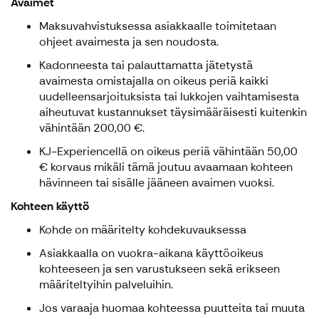
Avaimet
Maksuvahvistuksessa asiakkaalle toimitetaan
ohjeet avaimesta ja sen noudosta.
Kadonneesta tai palauttamatta jätetystä
avaimesta omistajalla on oikeus periä kaikki
uudelleensarjoituksista tai lukkojen vaihtamisesta
aiheutuvat kustannukset täysimääräisesti kuitenkin
vähintään 200,00 €.
KJ-Experiencellä on oikeus periä vähintään 50,00
€ korvaus mikäli tämä joutuu avaamaan kohteen
hävinneen tai sisälle jääneen avaimen vuoksi.
Kohteen käyttö
Kohde on määritelty kohdekuvauksessa
Asiakkaalla on vuokra-aikana käyttöoikeus
kohteeseen ja sen varustukseen sekä erikseen
määriteltyihin palveluihin.
Jos varaaja huomaa kohteessa puutteita tai muuta