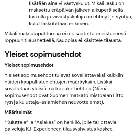
lisätään aina viivästyskulut. Mikäli lasku on
maksettu eräpäivän jälkeen alkuperäisellä
laskulla ja viivästyskuluja on ehtinyt jo syntyä,
kulut laskutetaan erikseen.
Mikäli maksutapahtumaa ei ole saatettu onnistuneesti
loppuun tilaushetkellä, Kauppias ei käsittele tilausta.
Yleiset sopimusehdot
Yleiset sopimusehdot
Yleiset sopimusehdot tulevat sovellettavaksi kaikkiin
näiden kaupallisten ehtojen määräyksiin. Lisäksi
sovelletaan yleisiä matkapakettiehtoja (Nämä
sopimusehdot ovat Suomen matkatoimistoalan liitto
ry:n ja kuluttaja-asiamiehen neuvottelemat).
Määritelmät
“Kuluttaja” ja ”Asiakas” on henkilö, jolle tarjottavia
palveluja KJ-Experiencen tilausvahvistus koskee.