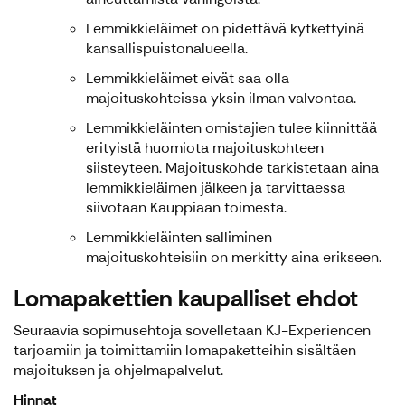
Lemmikkieläimet on pidettävä kytkettyinä
kansallispuistonalueella.
Lemmikkieläimet eivät saa olla
majoituskohteissa yksin ilman valvontaa.
Lemmikkieläinten omistajien tulee kiinnittää
erityistä huomiota majoituskohteen
siisteyteen. Majoituskohde tarkistetaan aina
lemmikkieläimen jälkeen ja tarvittaessa
siivotaan Kauppiaan toimesta.
Lemmikkieläinten salliminen
majoituskohteisiin on merkitty aina erikseen.
Lomapakettien kaupalliset ehdot
Seuraavia sopimusehtoja sovelletaan KJ-Experiencen
tarjoamiin ja toimittamiin lomapaketteihin sisältäen
majoituksen ja ohjelmapalvelut.
Hinnat