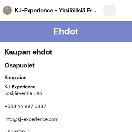
KJ-Experience - Yksilöllisiä Eräelämyksiä Sinulle
Ehdot
Kaupan ehdot
Osapuolet
Kauppias
KJ-Experience
Jokijärventie 193
+358 44 997 6887
info@kj-experience.com