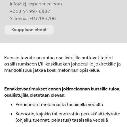
info@kj-experience.com
+358 44 997 6887
Y-tunnus:
FI15185706
Kauppiaan ehdot
Kurssin tavoite on antaa osallistujille auttavat taidot
osallistumiseen I/II-koskiluokan johdetuille jokiretkille ja
mahdollisuus jatkaa koskimelonnan opiskelua.
Ennakkovaatimukset ennen jokimelonnan kurssille tuloa,
osallistujilla oletetaan olevan:
Perustiedot melonnasta tasaisella vedellä
Kanootin, kajakin tai packraftin peruskäsittelytaito
(ohjailu, tuennat, pelastus) tasaisella vedellä