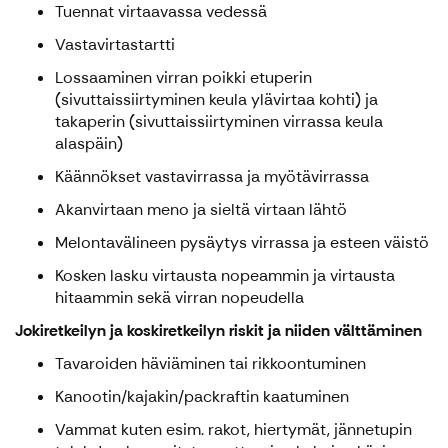
Tuennat virtaavassa vedessä
Vastavirtastartti
Lossaaminen virran poikki etuperin
(sivuttaissiirtyminen keula ylävirtaa kohti) ja
takaperin (sivuttaissiirtyminen virrassa keula
alaspäin)
Käännökset vastavirrassa ja myötävirrassa
Akanvirtaan meno ja sieltä virtaan lähtö
Melontavälineen pysäytys virrassa ja esteen väistö
Kosken lasku virtausta nopeammin ja virtausta
hitaammin sekä virran nopeudella
Jokiretkeilyn ja koskiretkeilyn riskit ja niiden välttäminen
Tavaroiden häviäminen tai rikkoontuminen
Kanootin/kajakin/packraftin kaatuminen
Vammat kuten esim. rakot, hiertymät, jännetupin