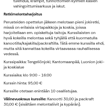
tulehdus, krampit, tunnottomien kylmien käsien
vahingoittumisarkuus ja iskut.
Retkimelontaharjoitus
Perusteiden opettelun jälkeen melotaan pieni jokiretki,
missä on erilaisia virtapaikkoja ja koskia, joissa
harjoitellaan em. opiskeltuja taitoja. Kurssilaisten on
hyvä kokeilla melontaa sekä tyhjällä että kuormatulla
kanootilla/kajakilla/packraftilla. Tätä emme kurssilla ehdi,
mutta sitä kannattaa kokeilla virtaavassa rauhallisessa
vedessä.
Kurssipaikka: Tengeliönjoki; Kantomaanpää, Luonion joki-
ja koskialue
Kurssiaika: klo 9:00 - 16:00
Kurssin hinta: 95,00 €
Kurssille otetaan enintään 10 osallistujaa.
Välinevuokraus kurssille:
Kanootti 30,00 ja packraft
30,00 € (sisältäen melontaliivit ja kypärän).