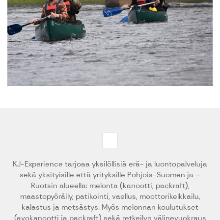
KJ-Experience tarjoaa yksilöllisiä erä- ja luontopalveluja
sekä yksityisille että yrityksille Pohjois-Suomen ja –
Ruotsin alueella: melonta (kanootti, packraft),
maastopyöräily, patikointi, vaellus, moottorikelkkailu,
kalastus ja metsästys. Myös melonnan koulutukset
(avokanootti ja packraft) sekä retkeilyn välinevuokraus