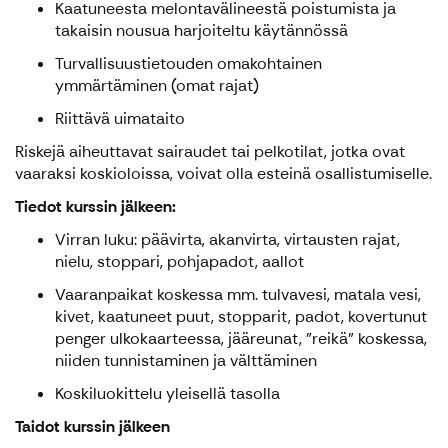
Kaatuneesta melontavälineestä poistumista ja
takaisin nousua harjoiteltu käytännössä
Turvallisuustietouden omakohtainen
ymmärtäminen (omat rajat)
Riittävä uimataito
Riskejä aiheuttavat sairaudet tai pelkotilat, jotka ovat
vaaraksi koskioloissa, voivat olla esteinä osallistumiselle.
Tiedot kurssin jälkeen:
Virran luku: päävirta, akanvirta, virtausten rajat,
nielu, stoppari, pohjapadot, aallot
Vaaranpaikat koskessa mm. tulvavesi, matala vesi,
kivet, kaatuneet puut, stopparit, padot, kovertunut
penger ulkokaarteessa, jääreunat, "reikä" koskessa,
niiden tunnistaminen ja välttäminen
Koskiluokittelu yleisellä tasolla
Taidot kurssin jälkeen