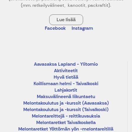
(mm. retkeilyvälineet, kanootit, packraftit).
Lue lisää
Facebook
Instagram
Aavasaksa Lapland - Ylitornio
Aktiviteetit
Hyvä tietää
Koillismaan helmi - Taivalkoski
Lahjakortit
Maksuvälineenä liikuntaetu
Melontakoulutus ja -kurssit (Aavasaksa)
Melontakoulutus ja -kurssit (Taivalkoski)
Melontareittejä - reittikuvauksia
Melontaretket Taivalkoskella
Melontaretket Yöttömän yön -melontareitillä