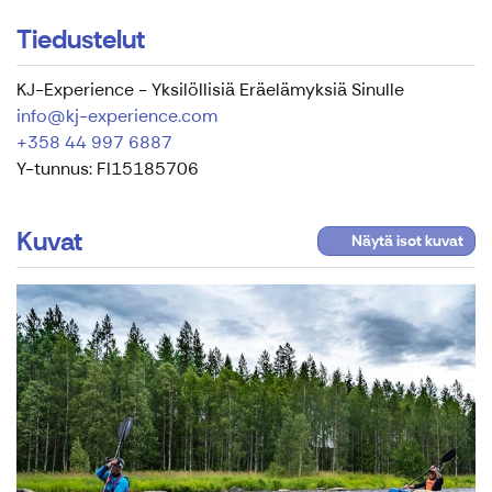
Tiedustelut
KJ-Experience - Yksilöllisiä Eräelämyksiä Sinulle
info@kj-experience.com
+358 44 997 6887
Y-tunnus: FI15185706
Kuvat
Näytä isot kuvat