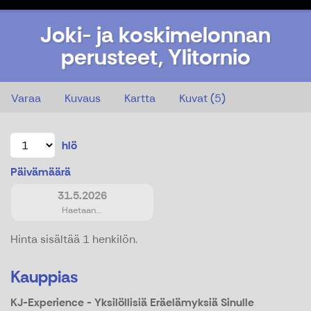
Joki- ja koskimelonnan
perusteet, Ylitornio
Joki- ja koskimelonnan perusteet, Ylitornio
Varaa
Kuvaus
Kartta
Kuvat (5)
hlö
Päivämäärä
31.5.2026
Haetaan...
Hinta sisältää 1 henkilön.
Kauppias
KJ-Experience - Yksilöllisiä Eräelämyksiä Sinulle