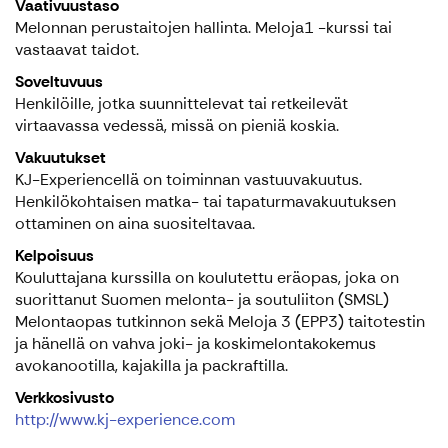
Vaativuustaso
Melonnan perustaitojen hallinta. Meloja1 -kurssi tai
vastaavat taidot.
Soveltuvuus
Henkilöille, jotka suunnittelevat tai retkeilevät
virtaavassa vedessä, missä on pieniä koskia.
Vakuutukset
KJ-Experiencellä on toiminnan vastuuvakuutus.
Henkilökohtaisen matka- tai tapaturmavakuutuksen
ottaminen on aina suositeltavaa.
Kelpoisuus
Kouluttajana kurssilla on koulutettu eräopas, joka on
suorittanut Suomen melonta- ja soutuliiton (SMSL)
Melontaopas tutkinnon sekä Meloja 3 (EPP3) taitotestin
ja hänellä on vahva joki- ja koskimelontakokemus
avokanootilla, kajakilla ja packraftilla.
Verkkosivusto
http://www.kj-experience.com