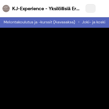
KJ-Experience - Yksilöllisiä Eräelämyksiä Sinulle
Melontakoulutus ja -kurssit (Aavasaksa)
Joki- ja koskim