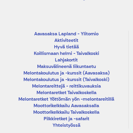
Aavasaksa Lapland - Ylitornio
Aktiviteetit
Hyvä tietää
Koillismaan helmi - Taivalkoski
Lahjakortit
Maksuvälineenä liikuntaetu
Melontakoulutus ja -kurssit (Aavasaksa)
Melontakoulutus ja -kurssit (Taivalkoski)
Melontareittejä - reittikuvauksia
Melontaretket Taivalkoskella
Melontaretket Yöttömän yön -melontareitillä
Moottorikelkkailu Aavasaksalla
Moottorikelkkailu Taivalkoskella
Pilkkiretket ja -safarit
Yhteistyössä