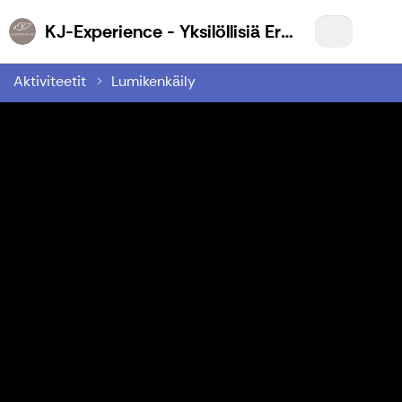
KJ-Experience - Yksilöllisiä Eräelämyksiä Sinulle
Aktiviteetit
Lumikenkäily