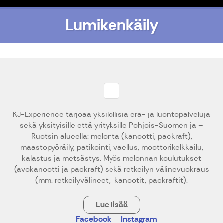
Lumikenkäily
KJ-Experience tarjoaa yksilöllisiä erä- ja luontopalveluja
sekä yksityisille että yrityksille Pohjois-Suomen ja –
Ruotsin alueella: melonta (kanootti, packraft),
maastopyöräily, patikointi, vaellus, moottorikelkkailu,
kalastus ja metsästys. Myös melonnan koulutukset
(avokanootti ja packraft) sekä retkeilyn välinevuokraus
(mm. retkeilyvälineet, kanootit, packraftit).
Lue lisää
Facebook
Instagram