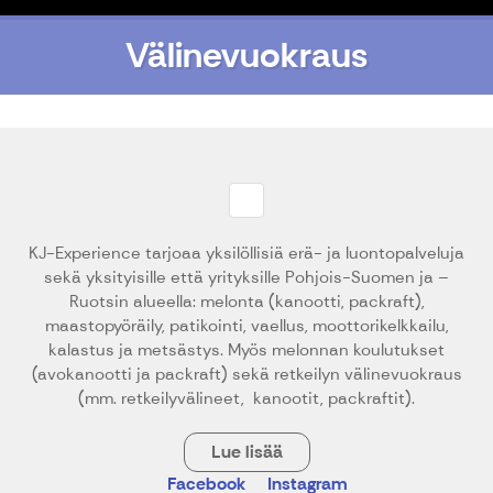
Välinevuokraus
KJ-Experience tarjoaa yksilöllisiä erä- ja luontopalveluja
sekä yksityisille että yrityksille Pohjois-Suomen ja –
Ruotsin alueella: melonta (kanootti, packraft),
maastopyöräily, patikointi, vaellus, moottorikelkkailu,
kalastus ja metsästys. Myös melonnan koulutukset
(avokanootti ja packraft) sekä retkeilyn välinevuokraus
(mm. retkeilyvälineet, kanootit, packraftit).
Lue lisää
Facebook
Instagram