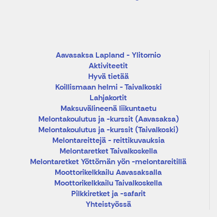
Aavasaksa Lapland - Ylitornio
Aktiviteetit
Hyvä tietää
Koillismaan helmi - Taivalkoski
Lahjakortit
Maksuvälineenä liikuntaetu
Melontakoulutus ja -kurssit (Aavasaksa)
Melontakoulutus ja -kurssit (Taivalkoski)
Melontareittejä - reittikuvauksia
Melontaretket Taivalkoskella
Melontaretket Yöttömän yön -melontareitillä
Moottorikelkkailu Aavasaksalla
Moottorikelkkailu Taivalkoskella
Pilkkiretket ja -safarit
Yhteistyössä