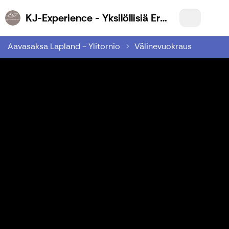
KJ-Experience - Yksilöllisiä Eräelämyksiä Sinulle
Aavasaksa Lapland - Ylitornio
Välinevuokraus